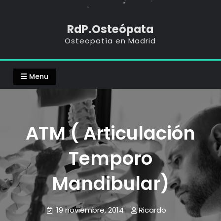
RdP.Osteópata
Osteopatía en Madrid
Menu
ATM ( Articulación
Temporo
Mandibular)
19 noviembre, 2014
Ricardo